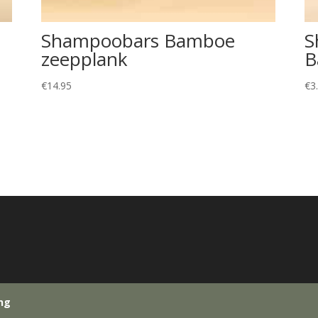
Shampoobars Bamboe
S
zeepplank
B
€
14.95
€
3
ing