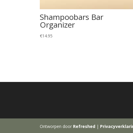
Shampoobars Bar
Organizer
€
14.95
Ontworpen door
Refreshed
|
Privacyverklar