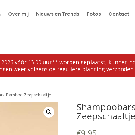
n
Over mij
Nieuws en Trends
Fotos
Contact
juli 2026 vóór 13.00 uur** worden geplaatst, kunnen
ngen weer volgens de reguliere planning verzonden.
rs Bamboe Zeepschaaltje
Shampoobar
Zeepschaaltj
€
9.95