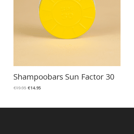
Shampoobars Sun Factor 30
Oorspronkelijke
Huidige
€
19.95
€
14.95
prijs
prijs
was:
is:
€19.95.
€14.95.