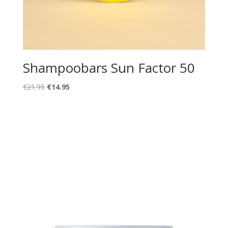
Shampoobars Sun Factor 50
Oorspronkelijke
Huidige
€
21.95
€
14.95
prijs
prijs
was:
is:
€21.95.
€14.95.