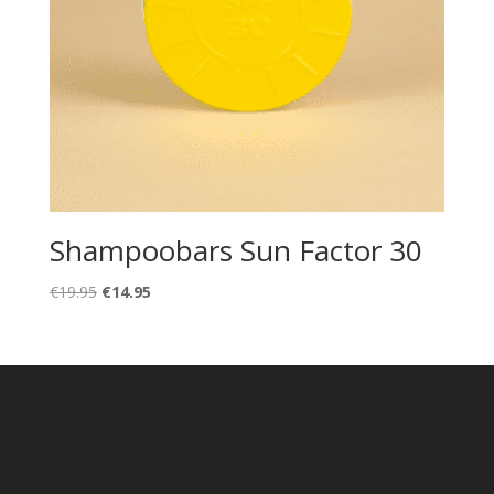
Shampoobars Sun Factor 30
Oorspronkelijke
Huidige
€
19.95
€
14.95
prijs
prijs
was:
is:
€19.95.
€14.95.